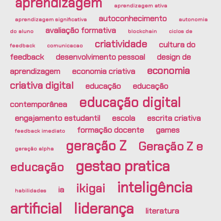
aprendizagem
aprendizagem ativa
autoconhecimento
aprendizagem significativa
autonomia
avaliação formativa
do aluno
blockchain
ciclos de
criatividade
cultura do
feedback
comunicacao
feedback
desenvolvimento pessoal
design de
economia
aprendizagem
economia criativa
criativa digital
educação
educação
educação digital
contemporânea
engajamento estudantil
escola
escrita criativa
formação docente
games
feedback imediato
geração Z
Geração Z e
geração alpha
gestao pratica
educação
inteligência
ikigai
ia
habilidades
artificial
liderança
literatura