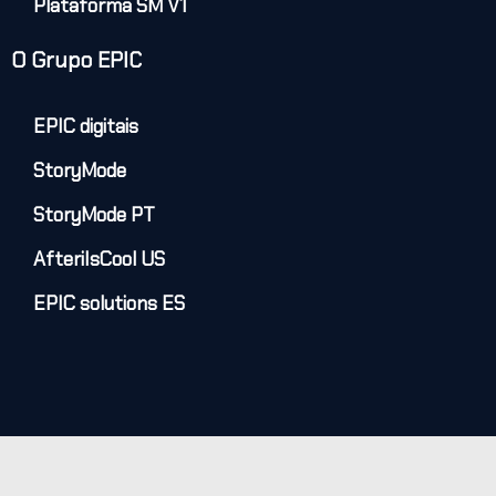
Plataforma SM V1
O Grupo EPIC
EPIC digitais
StoryMode
StoryMode PT
AfteriIsCool US
EPIC solutions ES