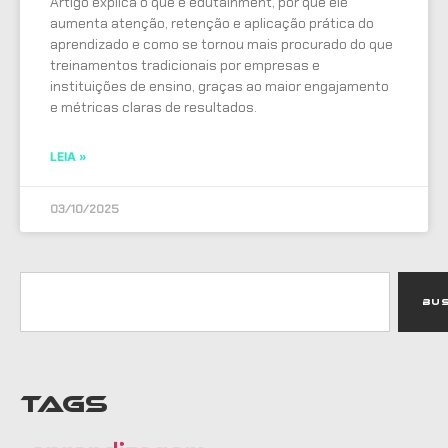
Artigo explica o que é edutainment, por que ele
aumenta atenção, retenção e aplicação prática do
aprendizado e como se tornou mais procurado do que
treinamentos tradicionais por empresas e
instituições de ensino, graças ao maior engajamento
e métricas claras de resultados.
LEIA »
03/10/2025
Bu
TAGS