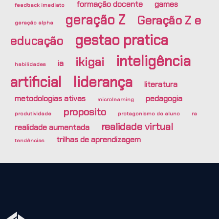
formação docente
games
feedback imediato
geração Z
Geração Z e
geração alpha
gestao pratica
educação
inteligência
ikigai
ia
habilidades
artificial
liderança
literatura
metodologias ativas
pedagogia
microlearning
proposito
produtividade
protagonismo do aluno
ra
realidade virtual
realidade aumentada
trilhas de aprendizagem
tendências