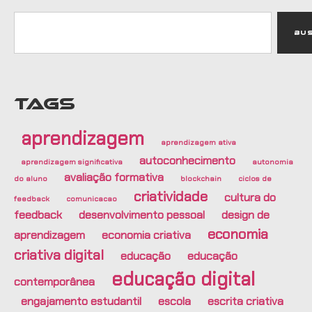
Bu
TAGS
aprendizagem
aprendizagem ativa
autoconhecimento
aprendizagem significativa
autonomia
avaliação formativa
do aluno
blockchain
ciclos de
criatividade
cultura do
feedback
comunicacao
feedback
desenvolvimento pessoal
design de
economia
aprendizagem
economia criativa
criativa digital
educação
educação
educação digital
contemporânea
engajamento estudantil
escola
escrita criativa