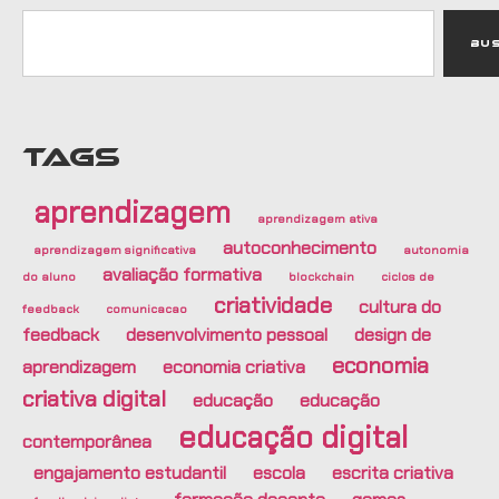
Bu
TAGS
aprendizagem
aprendizagem ativa
autoconhecimento
aprendizagem significativa
autonomia
avaliação formativa
do aluno
blockchain
ciclos de
criatividade
cultura do
feedback
comunicacao
feedback
desenvolvimento pessoal
design de
economia
aprendizagem
economia criativa
criativa digital
educação
educação
educação digital
contemporânea
engajamento estudantil
escola
escrita criativa