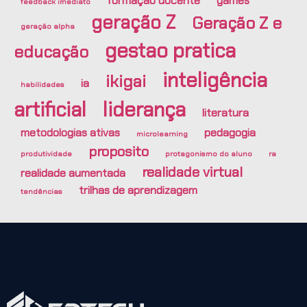
formação docente
games
feedback imediato
geração Z
Geração Z e
geração alpha
gestao pratica
educação
inteligência
ikigai
ia
habilidades
artificial
liderança
literatura
metodologias ativas
pedagogia
microlearning
proposito
produtividade
protagonismo do aluno
ra
realidade virtual
realidade aumentada
trilhas de aprendizagem
tendências