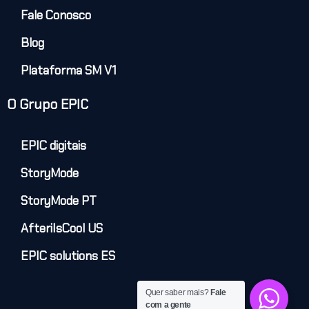
Fale Conosco
Blog
Plataforma SM V1
O Grupo EPIC
EPIC digitais
StoryMode
StoryMode PT
AfteriIsCool US
EPIC solutions ES
Quer saber mais?
Fale
com a gente