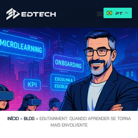
PT
INÍCIO
»
BLOG
»
EDUTAINMENT: QUANDO APRENDER SE TORNA
MAIS ENVOLVENTE