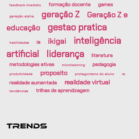
formação docente
games
feedback imediato
geração Z
Geração Z e
geração alpha
gestao pratica
educação
inteligência
ikigai
ia
habilidades
artificial
liderança
literatura
metodologias ativas
pedagogia
microlearning
proposito
produtividade
protagonismo do aluno
ra
realidade virtual
realidade aumentada
trilhas de aprendizagem
tendências
Trends