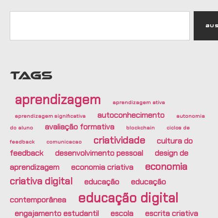
Bu
TAGS
aprendizagem
aprendizagem ativa
autoconhecimento
aprendizagem significativa
autonomia
avaliação formativa
do aluno
blockchain
ciclos de
criatividade
cultura do
feedback
comunicacao
feedback
desenvolvimento pessoal
design de
economia
aprendizagem
economia criativa
criativa digital
educação
educação
educação digital
contemporânea
engajamento estudantil
escola
escrita criativa