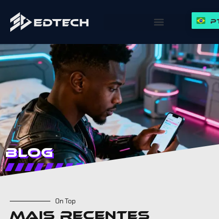
P
Blog
On Top
Mais recentes