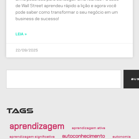
de Wall Street aprendeu rápido a lição e agora você
pode saber como transformar o seu negócio em um
business de sucesso!
LEIA »
22/09/2025
Bu
TAGS
aprendizagem
aprendizagem ativa
autoconhecimento
aprendizagem significativa
autonomia