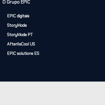
O Grupo EPIC
EPIC digitais
StoryMode
StoryMode PT
AfteriIsCool US
EPIC solutions ES