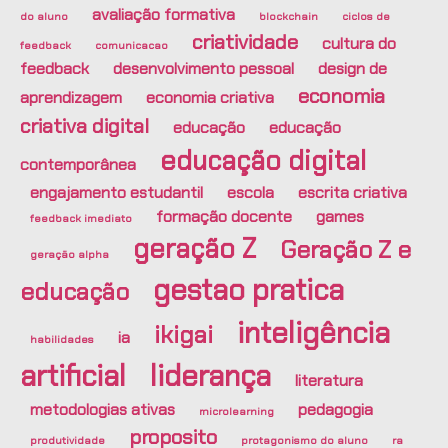
avaliação formativa
do aluno
blockchain
ciclos de
criatividade
cultura do
feedback
comunicacao
feedback
desenvolvimento pessoal
design de
economia
aprendizagem
economia criativa
criativa digital
educação
educação
educação digital
contemporânea
engajamento estudantil
escola
escrita criativa
formação docente
games
feedback imediato
geração Z
Geração Z e
geração alpha
gestao pratica
educação
inteligência
ikigai
ia
habilidades
artificial
liderança
literatura
metodologias ativas
pedagogia
microlearning
proposito
produtividade
protagonismo do aluno
ra