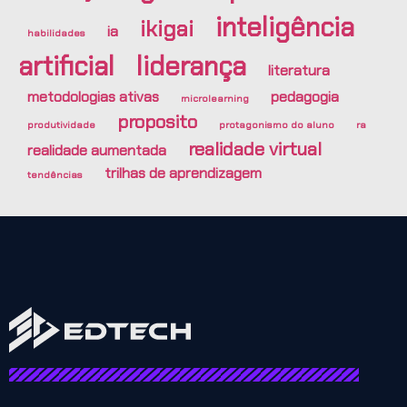
inteligência
ikigai
ia
habilidades
artificial
liderança
literatura
metodologias ativas
pedagogia
microlearning
proposito
produtividade
protagonismo do aluno
ra
realidade virtual
realidade aumentada
trilhas de aprendizagem
tendências