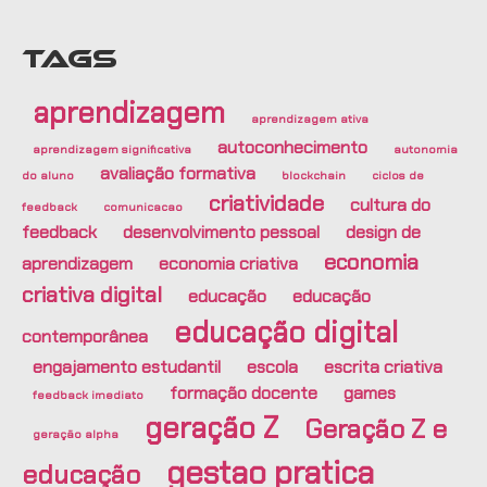
TAGS
aprendizagem
aprendizagem ativa
autoconhecimento
aprendizagem significativa
autonomia
avaliação formativa
do aluno
blockchain
ciclos de
criatividade
cultura do
feedback
comunicacao
feedback
desenvolvimento pessoal
design de
economia
aprendizagem
economia criativa
criativa digital
educação
educação
educação digital
contemporânea
engajamento estudantil
escola
escrita criativa
formação docente
games
feedback imediato
geração Z
Geração Z e
geração alpha
gestao pratica
educação