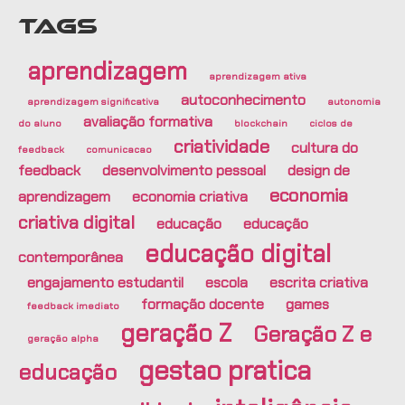
TAGS
aprendizagem
aprendizagem ativa
autoconhecimento
aprendizagem significativa
autonomia
avaliação formativa
do aluno
blockchain
ciclos de
criatividade
cultura do
feedback
comunicacao
feedback
desenvolvimento pessoal
design de
economia
aprendizagem
economia criativa
criativa digital
educação
educação
educação digital
contemporânea
engajamento estudantil
escola
escrita criativa
formação docente
games
feedback imediato
geração Z
Geração Z e
geração alpha
gestao pratica
educação