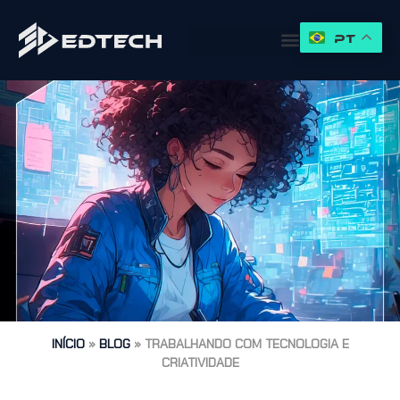
PT
INÍCIO
»
BLOG
»
TRABALHANDO COM TECNOLOGIA E
CRIATIVIDADE