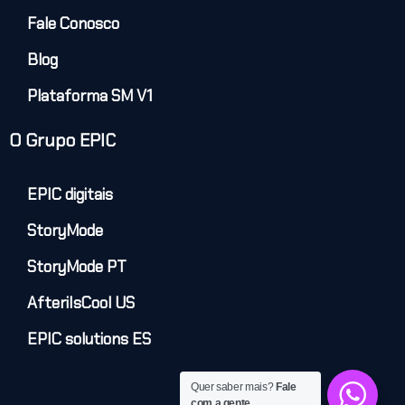
Fale Conosco
Blog
Plataforma SM V1
O Grupo EPIC
EPIC digitais
StoryMode
StoryMode PT
AfteriIsCool US
EPIC solutions ES
Quer saber mais?
Fale
com a gente