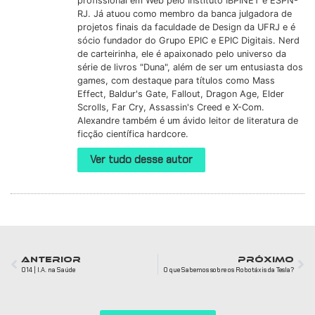
profissional em Web pelo Instituto IBPINET e ESPN-
RJ. Já atuou como membro da banca julgadora de
projetos finais da faculdade de Design da UFRJ e é
sócio fundador do Grupo EPIC e EPIC Digitais. Nerd
de carteirinha, ele é apaixonado pelo universo da
série de livros "Duna", além de ser um entusiasta dos
games, com destaque para títulos como Mass
Effect, Baldur's Gate, Fallout, Dragon Age, Elder
Scrolls, Far Cry, Assassin's Creed e X-Com.
Alexandre também é um ávido leitor de literatura de
ficção científica hardcore.
Ver tudo desse autor
ANTERIOR
PRÓXIMO
014 | I.A. na Saúde
O que Sabemos sobre os Robotáxis da Tesla?