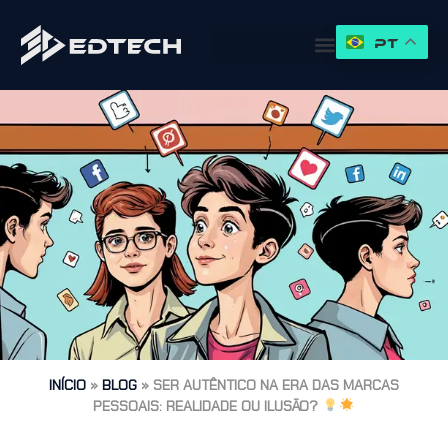
PT
INÍCIO
»
BLOG
»
SER AUTÊNTICO NA ERA DAS MARCAS
PESSOAIS: REALIDADE OU ILUSÃO?