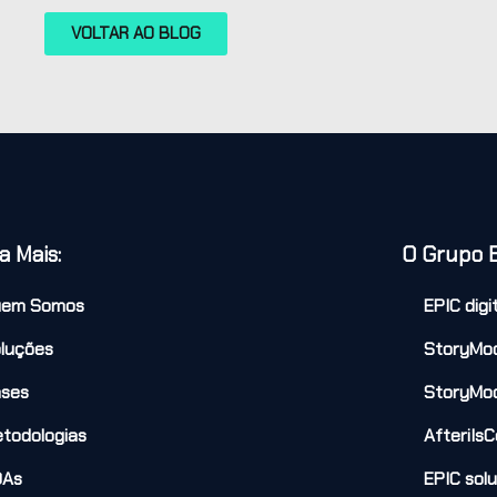
VOLTAR AO BLOG
a Mais:
O Grupo 
uem Somos
EPIC digi
luções
StoryMo
ses
StoryMo
todologias
AfteriIsC
DAs
EPIC sol