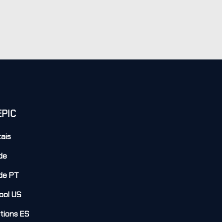
EPIC
tais
de
de PT
ool US
utions ES