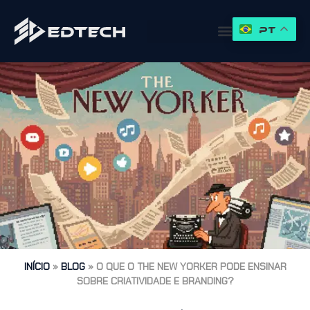
PT
INÍCIO
»
BLOG
»
O QUE O THE NEW YORKER PODE ENSINAR
SOBRE CRIATIVIDADE E BRANDING?