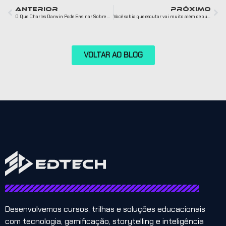
ANTERIOR
PRÓXIMO
O Que Charles Darwin Pode Ensinar Sobre Evolução Criativa e Empreendedorismo
Você sabia que escutar vai muito além de ouvir?
VOLTAR AO BLOG
Desenvolvemos cursos, trilhas e soluções educacionais
com tecnologia, gamificação, storytelling e inteligência