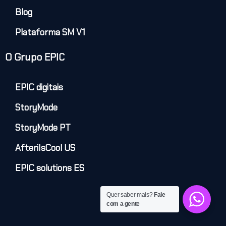
Blog
Plataforma SM V1
O Grupo EPIC
EPIC digitais
StoryMode
StoryMode PT
AfteriIsCool US
EPIC solutions ES
Quer saber mais?
Fale
com a gente