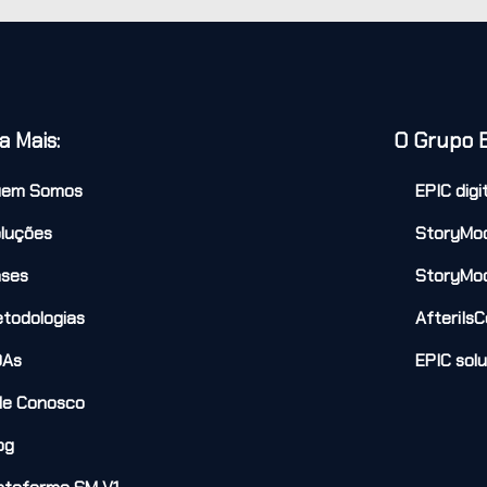
a Mais:
O Grupo 
uem Somos
EPIC digi
luções
StoryMo
ses
StoryMo
todologias
AfteriIsC
DAs
EPIC sol
le Conosco
og