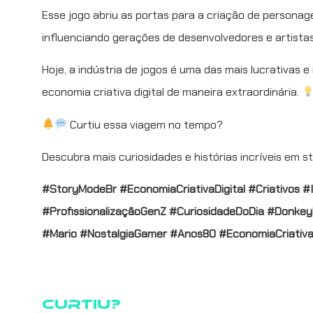
Esse jogo abriu as portas para a criação de personag
influenciando gerações de desenvolvedores e artistas 
Hoje, a indústria de jogos é uma das mais lucrativas 
economia criativa digital de maneira extraordinária.
Curtiu essa viagem no tempo?
Descubra mais curiosidades e histórias incríveis em 
#StoryModeBr
#EconomiaCriativaDigital
#Criativos
#
#ProfissionalizaçãoGenZ
#CuriosidadeDoDia
#Donkey
#Mario
#NostalgiaGamer
#Anos80
#EconomiaCriativ
Curtiu?