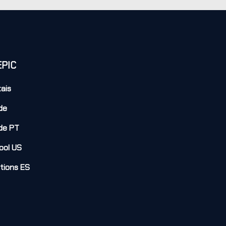
EPIC
tais
de
de PT
ool US
utions ES