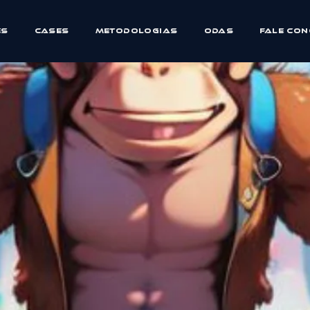
es
Cases
Metodologias
ODAs
Fale Co