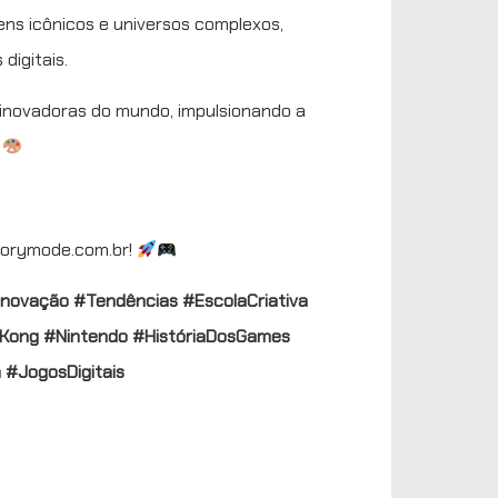
ens icônicos e universos complexos,
digitais.
e inovadoras do mundo, impulsionando a
storymode.com.br!
Inovação
#Tendências
#EscolaCriativa
Kong
#Nintendo
#HistóriaDosGames
a
#JogosDigitais