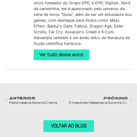
sócio fundador do Grupo EPIC e EPIC Digitais. Nerd
de carteirinha, ele é apaixonado pelo universo da
série de livros "Duna", além de ser um entusiasta dos
games, com destaque para títulos como Mass
Effect, Baldur's Gate, Fallout, Dragon Age, Elder
Scrolls, Far Cry, Assassin's Creed e X-Com.
Alexandre também é um ávido leitor de literatura de
ficção científica hardcore.
Ver tudo desse autor
ANTERIOR
PRÓXIMO
Produtividade na Economia Criativa
O Impacto dos Videogames na Economia Criativa Digital e no Cinema
VOLTAR AO BLOG