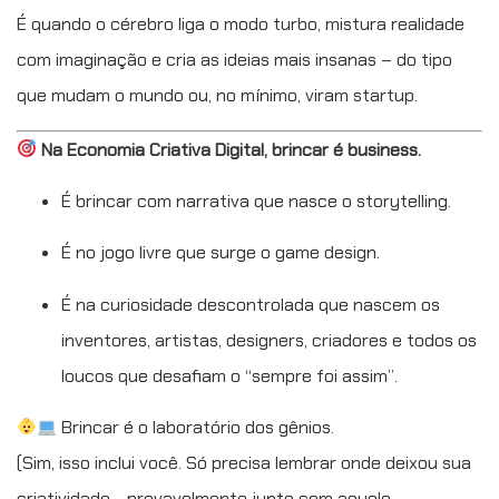
É quando o cérebro liga o modo turbo, mistura realidade
com imaginação e cria as ideias mais insanas – do tipo
que mudam o mundo ou, no mínimo, viram startup.
Na Economia Criativa Digital, brincar é business.
É brincar com narrativa que nasce o storytelling.
É no jogo livre que surge o game design.
É na curiosidade descontrolada que nascem os
inventores, artistas, designers, criadores e todos os
loucos que desafiam o “sempre foi assim”.
Brincar é o laboratório dos gênios.
(Sim, isso inclui você. Só precisa lembrar onde deixou sua
criatividade… provavelmente junto com aquele