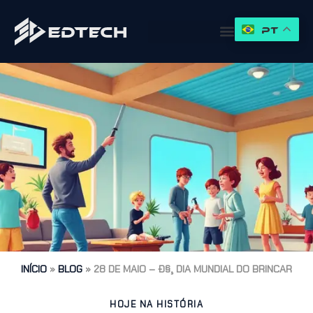
PT
INÍCIO
»
BLOG
»
28 DE MAIO – Ð§¸ DIA MUNDIAL DO BRINCAR
HOJE NA HISTÓRIA