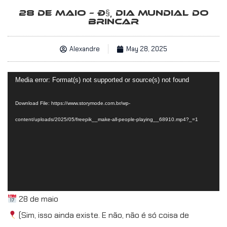
28 DE MAIO – Ð§¸ DIA MUNDIAL DO
BRINCAR
Alexandre
May 28, 2025
Video
Media error: Format(s) not supported or source(s) not found
Player
Download File: https://www.storymode.com.br/wp-
content/uploads/2025/05/freepik__make-all-people-playing__68910.mp4?_=1
28 de maio
(Sim, isso ainda existe. E não, não é só coisa de