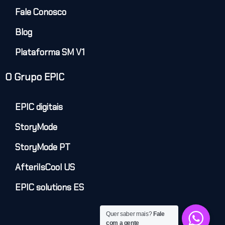
Fale Conosco
Blog
Plataforma SM V1
O Grupo EPIC
EPIC digitais
StoryMode
StoryMode PT
AfteriIsCool US
EPIC solutions ES
Quer saber mais?
Fale
com a gente