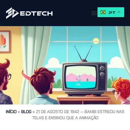
PT
INÍCIO
»
BLOG
»
21 DE AGOSTO DE 1942 — BAMBI ESTREOU NAS
TELAS E ENSINOU QUE A ANIMAÇÃO