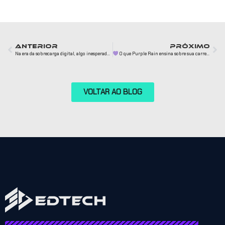
ANTERIOR
PRÓXIMO
Na era da sobrecarga digital, algo inesperado acontece: o papel volta a brilhar.
O que Purple Rain ensina sobre sua carreira criativa?
VOLTAR AO BLOG