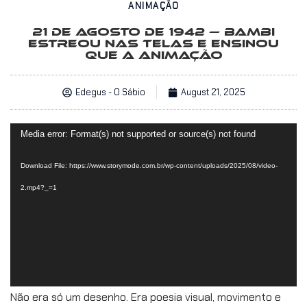
ANIMAÇÃO
21 DE AGOSTO DE 1942 — BAMBI
ESTREOU NAS TELAS E ENSINOU
QUE A ANIMAÇÃO
Edegus - O Sábio
August 21, 2025
Video
Media error: Format(s) not supported or source(s) not found
Player
Download File: https://www.storymode.com.br/wp-content/uploads/2025/08/video-
2.mp4?_=1
Não era só um desenho. Era poesia visual, movimento e