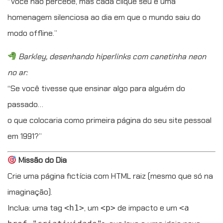
“Você não percebe, mas cada clique seu é uma
homenagem silenciosa ao dia em que o mundo saiu do
modo offline.”
Barkley, desenhando hiperlinks com canetinha neon
no ar:
“Se você tivesse que ensinar algo para alguém do
passado…
o que colocaria como primeira página do seu site pessoal
em 1991?”
Missão do Dia
Crie uma página fictícia com HTML raiz (mesmo que só na
imaginação).
Inclua: uma tag
, um
de impacto e um
<h1>
<p>
<a