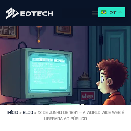
PT
INÍCIO
»
BLOG
»
12 DE JUNHO DE 1991 — A WORLD WIDE WEB É
LIBERADA AO PÚBLICO