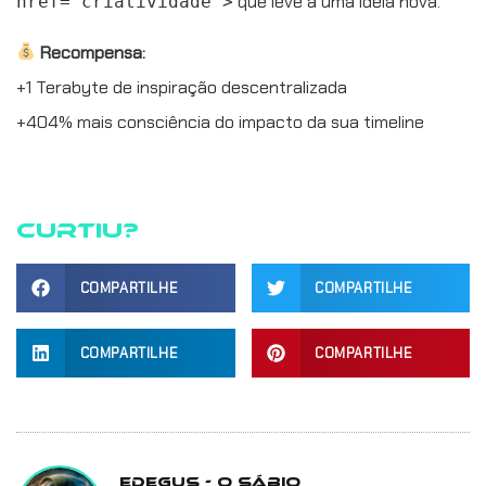
que leve a uma ideia nova.
href="criatividade">
Recompensa:
+1 Terabyte de inspiração descentralizada
+404% mais consciência do impacto da sua timeline
Curtiu?
COMPARTILHE
COMPARTILHE
COMPARTILHE
COMPARTILHE
Edegus - O Sábio