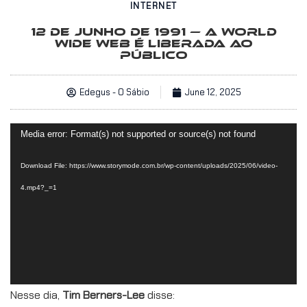
INTERNET
12 DE JUNHO DE 1991 — A WORLD
WIDE WEB É LIBERADA AO
PÚBLICO
Edegus - O Sábio
June 12, 2025
Video
Media error: Format(s) not supported or source(s) not found
Player
Download File: https://www.storymode.com.br/wp-content/uploads/2025/06/video-
4.mp4?_=1
Nesse dia,
Tim Berners-Lee
disse: