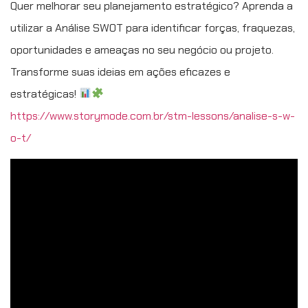
Quer melhorar seu planejamento estratégico? Aprenda a
utilizar a Análise SWOT para identificar forças, fraquezas,
oportunidades e ameaças no seu negócio ou projeto.
Transforme suas ideias em ações eficazes e
estratégicas!
https://www.storymode.com.br/stm-lessons/analise-s-w-
o-t/