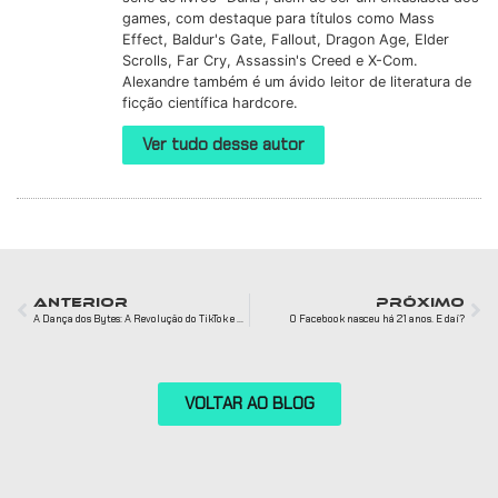
games, com destaque para títulos como Mass
Effect, Baldur's Gate, Fallout, Dragon Age, Elder
Scrolls, Far Cry, Assassin's Creed e X-Com.
Alexandre também é um ávido leitor de literatura de
ficção científica hardcore.
Ver tudo desse autor
ANTERIOR
PRÓXIMO
A Dança dos Bytes: A Revolução do TikTok e a Odisseia de Yiming
O Facebook nasceu há 21 anos. E daí?
VOLTAR AO BLOG